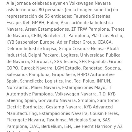
A la jornada celebrada ayer en Volkswagen Navarra
asistieron unas 80 personas (en la imagen superior) en
representación de 55 entidades: Faurecia Sistemas
Escape, Keh GMBH, Eulen, Asociación de la Industria
Navarra, Arsan Estampaciones, ZF TRW Pamplona, Trenes
de Navarra, CEIN, Benteler JIT Pamplona, Plásticos Brello,
KYB Suspension Europe, Adler Pelzer Group, CEAGA,
Delmon Industrie Inepsa, Grupo Cosmos-Neinsa-Alcalá
Industrial, Delphi Packard, Logiters, Universidad Pública
de Navarra, Storopack, SGS Tecnos, SFK Española, Grupo
COPO, Gureak Navarra, LGM Estudio, Randstad, Sodena,
Salesianos Pamplona, Grupo Sesé, HBPO Automotive
Spain, Schnellecke Logistics, Ind. Tec. Polux, INFUN,
Norcaucho, Maier Navarra, Estampaciones Mayo, TI
Automotive Pamplona, Volkswagen Navarra, TID, KYB
Steering Spain, Gonvauto Navarra, Smolpin, Sumitomo
Electric Bordnetze, Gestamp Navarra, KYB Advanced
Manufacturing, Estampaciones Navarra, Cousin Freres,
Flexngate Navarra, Tasubinsa, Weidplas Spain, SAS
Pamplona, CIAC, Berkelium, ISN, Lee Hecht Harrison y AZ