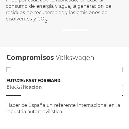
consumo de energía y agua, la generación de
residuos no recuperables y las emisiones de
disolventes y CO
.
2
Compromisos
Volkswagen
FUTURE: FAST FORWARD
FÓ
Electrificación
Vo
Hacer de España un referente internacional en la
Nu
industria automovilística
pr