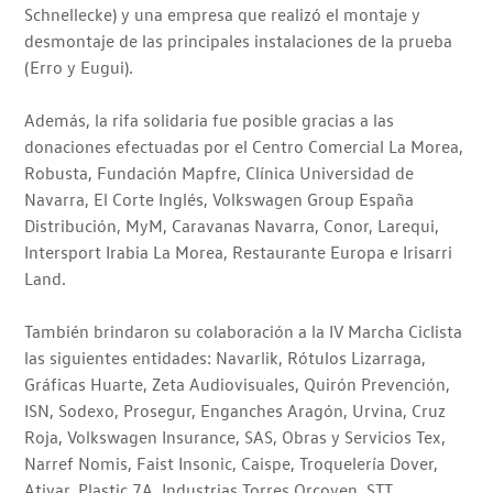
Schnellecke) y una empresa que realizó el montaje y
desmontaje de las principales instalaciones de la prueba
(Erro y Eugui).
Además, la rifa solidaria fue posible gracias a las
donaciones efectuadas por el Centro Comercial La Morea,
Robusta, Fundación Mapfre, Clínica Universidad de
Navarra, El Corte Inglés, Volkswagen Group España
Distribución, MyM, Caravanas Navarra, Conor, Larequi,
Intersport Irabia La Morea, Restaurante Europa e Irisarri
Land.
También brindaron su colaboración a la IV Marcha Ciclista
las siguientes entidades: Navarlik, Rótulos Lizarraga,
Gráficas Huarte, Zeta Audiovisuales, Quirón Prevención,
ISN, Sodexo, Prosegur, Enganches Aragón, Urvina, Cruz
Roja, Volkswagen Insurance, SAS, Obras y Servicios Tex,
Narref Nomis, Faist Insonic, Caispe, Troquelería Dover,
Ativar, Plastic 7A, Industrias Torres Orcoyen, STT