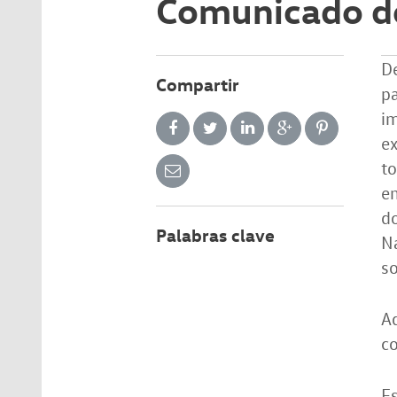
Comunicado d
De
Compartir
pa
im
ex
to
em
do
Palabras clave
Na
so
Aq
co
Es