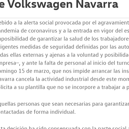
e Volkswagen Navarra
bido a la alerta social provocada por el agravamient
ndemia de coronavirus y a la entrada en vigor del e
posibilidad de garantizar la salud de los trabajador
igentes medidas de seguridad definidas por las auto
das ellas externas y ajenas a la voluntad y posibilid
presa ̶ , y ante la falta de personal al inicio del tur
mingo 15 de marzo, que nos impide arrancar las in
varra cancela la actividad industrial desde este mo
licita a su plantilla que no se incorpore a trabajar a 
uellas personas que sean necesarias para garantizar
ntactadas de forma individual.
ta decisión ha sido consensuada con la parte social 