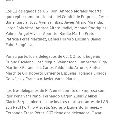
Los 12 delegados de UGT son: Alfredo Morales Vidarte,
que repite como presidente del Comité de Empresa, César
Bonel García, Josu Ayensa Iribas, Javier Alfaro Miranda,
Jorge Sola Vitas, Andrea Alfaro Iradiel, Manuel Rodríguez
Palma, Ángel Alvillar Aparicio, Basilio Martín Preto,
Patricia Pérez Martínez, Daniel Herrero Escuin y Daniel
Fabo Sangüesa.
Por su parte, los 8 delegados de CC. OO. son: Eugenio
Duque Escalona, José Miguel Valmaseda Lumbreras, Olga
Martínez Barandalla, Carlos Zalduendo Arróniz, Eloisa
Marchite Gil, Roberto Lafuente Espuelas, Yolanda Cilleros
González y Francisco Javier Varea Marcos.
Los tres delegados de ELA en el Comité de Empresa son
Igor Peñalver Primo, Fernando Garjón Zubiri y Mikel
Diarte Zazpe, mientras que los tres representantes de LAB
son Raúl Portillo Alzueta, Sagrario Izquierdo Jiménez y
Fernando Eraso Pérez. CGT tiene dos delegados, Óscar