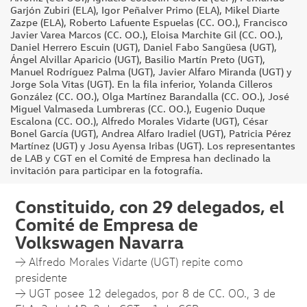
Garjón Zubiri (ELA), Igor Peñalver Primo (ELA), Mikel Diarte
Zazpe (ELA), Roberto Lafuente Espuelas (CC. OO.), Francisco
Javier Varea Marcos (CC. OO.), Eloisa Marchite Gil (CC. OO.),
Daniel Herrero Escuin (UGT), Daniel Fabo Sangüesa (UGT),
Ángel Alvillar Aparicio (UGT), Basilio Martín Preto (UGT),
Manuel Rodríguez Palma (UGT), Javier Alfaro Miranda (UGT) y
Jorge Sola Vitas (UGT). En la fila inferior, Yolanda Cilleros
González (CC. OO.), Olga Martínez Barandalla (CC. OO.), José
Miguel Valmaseda Lumbreras (CC. OO.), Eugenio Duque
Escalona (CC. OO.), Alfredo Morales Vidarte (UGT), César
Bonel García (UGT), Andrea Alfaro Iradiel (UGT), Patricia Pérez
Martínez (UGT) y Josu Ayensa Iribas (UGT). Los representantes
de LAB y CGT en el Comité de Empresa han declinado la
invitación para participar en la fotografía.
Constituido, con 29 delegados, el
Comité de Empresa de
Volkswagen Navarra
→ Alfredo Morales Vidarte (UGT) repite como
presidente
→ UGT posee 12 delegados, por 8 de CC. OO., 3 de