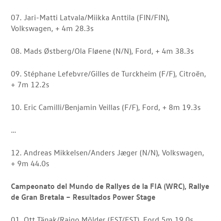
07. Jari-Matti Latvala/Miikka Anttila (FIN/FIN),
Volkswagen, + 4m 28.3s
08. Mads Østberg/Ola Fløene (N/N), Ford, + 4m 38.3s
09. Stéphane Lefebvre/Gilles de Turckheim (F/F), Citroën,
+ 7m 12.2s
10. Eric Camilli/Benjamin Veillas (F/F), Ford, + 8m 19.3s
…
12. Andreas Mikkelsen/Anders Jæger (N/N), Volkswagen,
+ 9m 44.0s
Campeonato del Mundo de Rallyes de la FIA (WRC), Rallye
de Gran Bretala – Resultados Power Stage
01. Ott Tänak/Raigo Mõlder (EST/EST), Ford 5m 19.0s