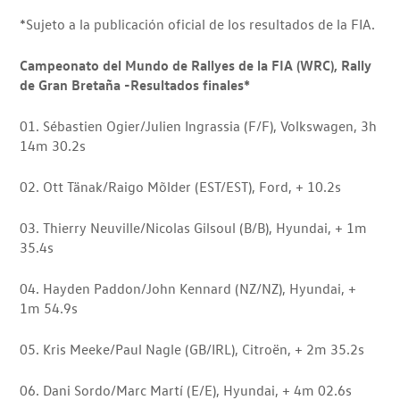
*Sujeto a la publicación oficial de los resultados de la FIA.
Campeonato del Mundo de Rallyes de la FIA (WRC), Rally
de Gran Bretaña -Resultados finales*
01. Sébastien Ogier/Julien Ingrassia (F/F), Volkswagen, 3h
14m 30.2s
02. Ott Tänak/Raigo Mõlder (EST/EST), Ford, + 10.2s
03. Thierry Neuville/Nicolas Gilsoul (B/B), Hyundai, + 1m
35.4s
04. Hayden Paddon/John Kennard (NZ/NZ), Hyundai, +
1m 54.9s
05. Kris Meeke/Paul Nagle (GB/IRL), Citroën, + 2m 35.2s
06. Dani Sordo/Marc Martí (E/E), Hyundai, + 4m 02.6s