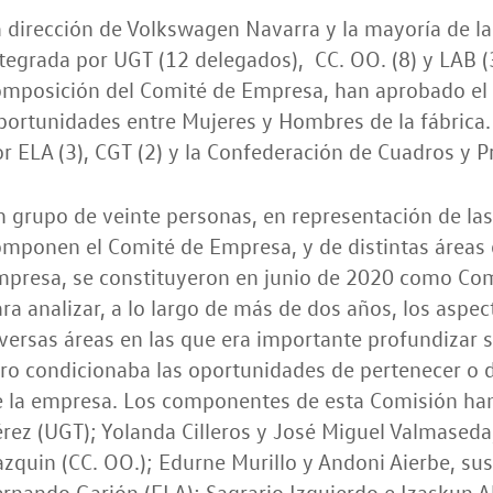
 dirección de Volkswagen Navarra y la mayoría de la
tegrada por UGT (12 delegados), CC. OO. (8) y LAB (
mposición del Comité de Empresa, han aprobado el I
ortunidades entre Mujeres y Hombres de la fábrica. 
r ELA (3), CGT (2) y la Confederación de Cuadros y Pr
 grupo de veinte personas, en representación de las
mponen el Comité de Empresa, y de distintas áreas d
mpresa, se constituyeron en junio de 2020 como Com
ra analizar, a lo largo de más de dos años, los asp
versas áreas en las que era importante profundizar s
tro condicionaba las oportunidades de pertenecer o
 la empresa. Los componentes de esta Comisión han 
rez (UGT); Yolanda Cilleros y José Miguel Valmaseda
zquin (CC. OO.); Edurne Murillo y Andoni Aierbe, sus
rnando Garjón (ELA); Sagrario Izquierdo e Izaskun A