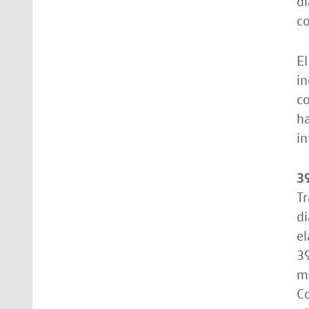
di
co
El
in
co
ha
in
3
Tr
di
el
39
me
Co