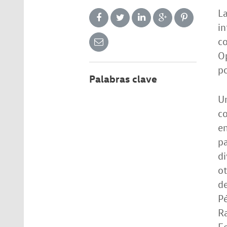
La
in
co
Op
po
Palabras clave
Un
co
e
pa
di
o
de
Pé
Ra
Fe