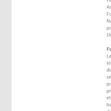
An
Fo
Na
po
Ur
F
La
té
di
se
pr
pr
et
ha