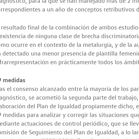
agnóstico, para la que se han manejado más de 2 mi
rrespondientes a un año de conceptos retributivos de
 resultado final de la combinación de ambos estudio
existencia de ninguna clase de brecha discriminator
mo ocurre en el contexto de la metalurgia, y de la a
 detectado una menor presencia de plantilla femeni
frarrepresentación en prácticamente todos los ámbit
9 medidas
as el consenso alcanzado entre la mayoría de los par
agnóstico, se acometió la segunda parte del trabajo,
aboración del Plan de Igualdad propiamente dicho, e
 medidas para analizar y corregir las situaciones q
diante actuaciones de control periódico, que se lle
misión de Seguimiento del Plan de Igualdad, a lo la