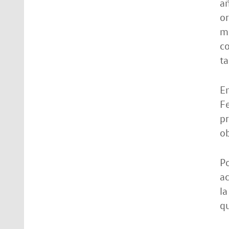
a
or
me
co
ta
E
Fe
pr
ob
Po
ac
la
qu