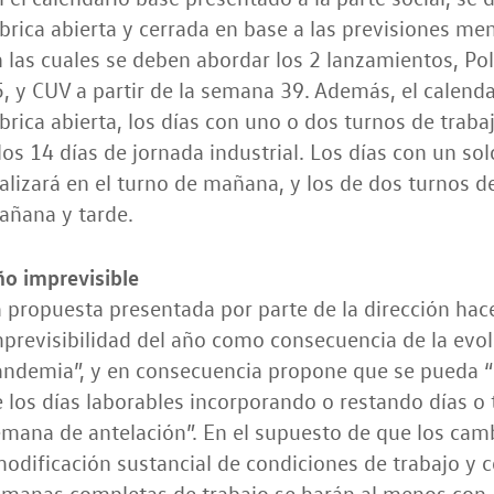
brica abierta y cerrada en base a las previsiones men
 las cuales se deben abordar los 2 lanzamientos, Pol
, y CUV a partir de la semana 39. Además, el calendar
brica abierta, los días con uno o dos turnos de traba
los 14 días de jornada industrial. Los días con un sol
alizará en el turno de mañana, y los de dos turnos d
añana y tarde.
o imprevisible
 propuesta presentada por parte de la dirección hace
previsibilidad del año como consecuencia de la evol
ndemia”, y en consecuencia propone que se pueda “m
 los días laborables incorporando o restando días o
mana de antelación”. En el supuesto de que los cam
odificación sustancial de condiciones de trabajo y
manas completas de trabajo se harán al menos con 1