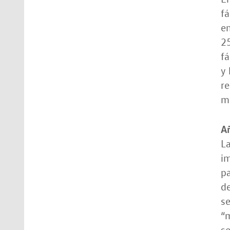
fá
en
25
fá
y 
re
m
Añ
La
im
pa
de
se
“m
se