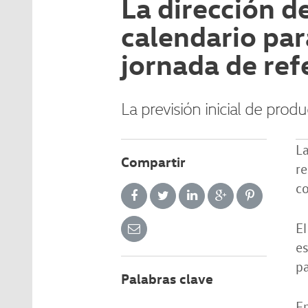
La dirección 
calendario par
jornada de ref
La previsión inicial de pro
La
Compartir
re
co
El
es
p
Palabras clave
En