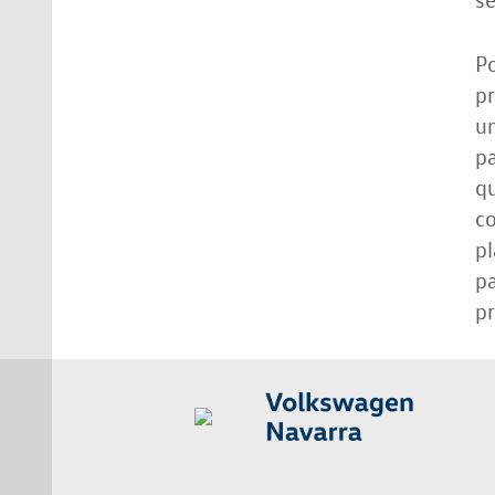
Po
pr
un
pa
qu
c
pl
pa
pr