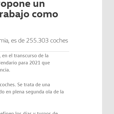
ropone un
trabajo como
demia, es de 255.303 coches
en el transcurso de la
alendario para 2021 que
ncia.
oches. Se trata de una
ado en plena segunda ola de la
definen los días y turnos de