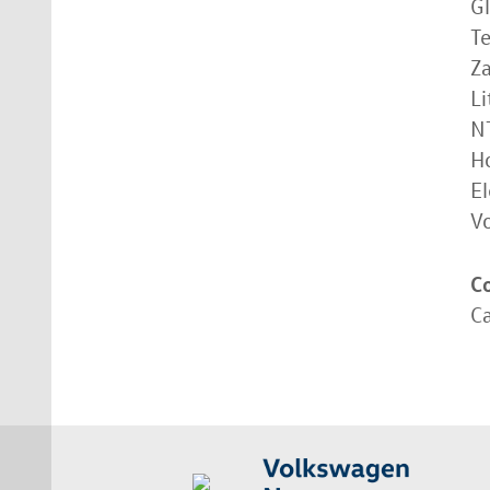
Gl
Te
Za
Li
N
H
El
V
C
Ca