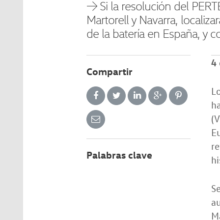
→ Si la resolución del PERTE
Martorell y Navarra, localiz
de la batería en España, y c
4
Compartir
Lo
ha
(V
Eu
re
Palabras clave
hi
S
au
Ma