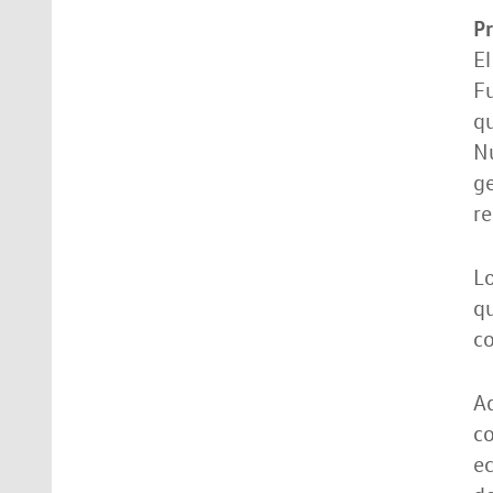
Pr
El
Fu
qu
N
ge
re
L
qu
co
Ad
co
ec