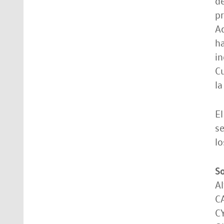
de
pr
A
ha
in
Cu
la
E
se
lo
So
Al
C
C