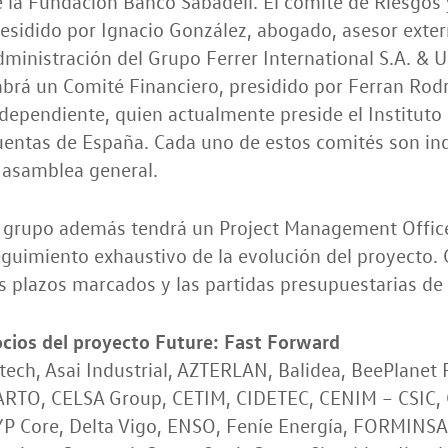
 la Fundación Banco Sabadell. El comité de Riesgos
esidido por Ignacio González, abogado, asesor exte
dministración del Grupo Ferrer International S.A.
brá un Comité Financiero, presidido por Ferran Rodr
dependiente, quien actualmente preside el Instituto
entas de España. Cada uno de estos comités son in
 asamblea general.
l grupo además tendrá un Project Management Office
guimiento exhaustivo de la evolución del proyecto.
s plazos marcados y las partidas presupuestarias de 
cios del proyecto Future: Fast Forward
tech, Asai Industrial, AZTERLAN, Balidea, BeePlanet 
ARTO, CELSA Group, CETIM, CIDETEC, CENIM – CSIC, 
YP Core, Delta Vigo, ENSO, Feníe Energía, FORMINS