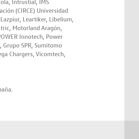
la, Intrustial, IMS
gación (CIRCE) Universidad
Lazpiur, Leartiker, Libelium,
tric, Motorland Aragón,
, POWER Innotech, Power
e, Grupo SPR, Sumitomo
Vega Chargers, Vicomtech,
paña.