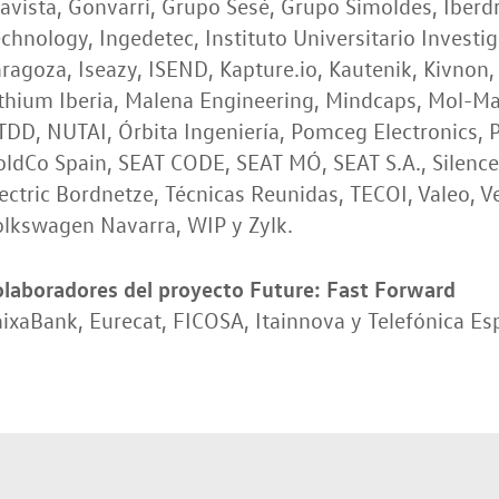
avista, Gonvarri, Grupo Sesé, Grupo Simoldes, Iberdro
chnology, Ingedetec, Instituto Universitario Investi
ragoza, Iseazy, ISEND, Kapture.io, Kautenik, Kivnon, 
thium Iberia, Malena Engineering, Mindcaps, Mol-Ma
TDD, NUTAI, Órbita Ingeniería, Pomceg Electronics
oldCo Spain, SEAT CODE, SEAT MÓ, SEAT S.A., Silenc
ectric Bordnetze, Técnicas Reunidas, TECOI, Valeo, 
olkswagen Navarra, WIP y Zylk.
olaboradores del proyecto Future: Fast Forward
ixaBank, Eurecat, FICOSA, Itainnova y Telefónica Es