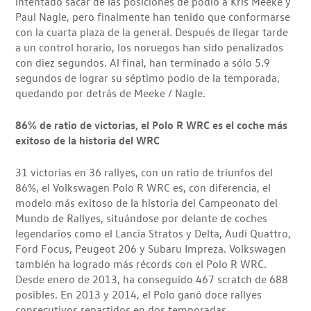
intentado sacar de las posiciones de podio a Kris Meeke y
Paul Nagle, pero finalmente han tenido que conformarse
con la cuarta plaza de la general. Después de llegar tarde
a un control horario, los noruegos han sido penalizados
con diez segundos. Al final, han terminado a sólo 5.9
segundos de lograr su séptimo podio de la temporada,
quedando por detrás de Meeke / Nagle.
86% de ratio de victorias, el Polo R WRC es el coche más
exitoso de la historia del WRC
31 victorias en 36 rallyes, con un ratio de triunfos del
86%, el Volkswagen Polo R WRC es, con diferencia, el
modelo más exitoso de la historia del Campeonato del
Mundo de Rallyes, situándose por delante de coches
legendarios como el Lancia Stratos y Delta, Audi Quattro,
Ford Focus, Peugeot 206 y Subaru Impreza. Volkswagen
también ha logrado más récords con el Polo R WRC.
Desde enero de 2013, ha conseguido 467 scratch de 688
posibles. En 2013 y 2014, el Polo ganó doce rallyes
consecutivos repartidos en dos temporadas,