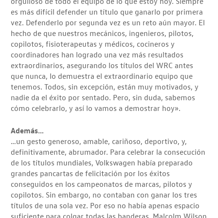
orgulloso de todo el equipo de lo que estoy hoy. Siempre
es más difícil defender un título que ganarlo por primera
vez. Defenderlo por segunda vez es un reto aún mayor. El
hecho de que nuestros mecánicos, ingenieros, pilotos,
copilotos, fisioterapeutas y médicos, cocineros y
coordinadores han logrado una vez más resultados
extraordinarios, asegurando los títulos del WRC antes
que nunca, lo demuestra el extraordinario equipo que
tenemos. Todos, sin excepción, están muy motivados, y
nadie da el éxito por sentado. Pero, sin duda, sabemos
cómo celebrarlo, y así lo vamos a demostrar hoy».
Además…
…un gesto generoso, amable, cariñoso, deportivo, y,
definitivamente, abrumador. Para celebrar la consecución
de los títulos mundiales, Volkswagen había preparado
grandes pancartas de felicitación por los éxitos
conseguidos en los campeonatos de marcas, pilotos y
copilotos. Sin embargo, no contaban con ganar los tres
títulos de una sola vez. Por eso no había apenas espacio
suficiente para colgar todas las banderas. Malcolm Wilson