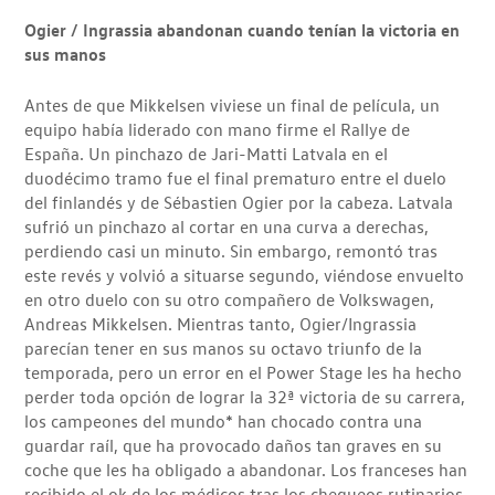
Ogier / Ingrassia abandonan cuando tenían la victoria en
sus manos
Antes de que Mikkelsen viviese un final de película, un
equipo había liderado con mano firme el Rallye de
España. Un pinchazo de Jari-Matti Latvala en el
duodécimo tramo fue el final prematuro entre el duelo
del finlandés y de Sébastien Ogier por la cabeza. Latvala
sufrió un pinchazo al cortar en una curva a derechas,
perdiendo casi un minuto. Sin embargo, remontó tras
este revés y volvió a situarse segundo, viéndose envuelto
en otro duelo con su otro compañero de Volkswagen,
Andreas Mikkelsen. Mientras tanto, Ogier/Ingrassia
parecían tener en sus manos su octavo triunfo de la
temporada, pero un error en el Power Stage les ha hecho
perder toda opción de lograr la 32ª victoria de su carrera,
los campeones del mundo* han chocado contra una
guardar raíl, que ha provocado daños tan graves en su
coche que les ha obligado a abandonar. Los franceses han
recibido el ok de los médicos tras los chequeos rutinarios.