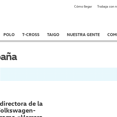
Cómo llegar
Trabaja con 
POLO
T-CROSS
TAIGO
NUESTRA GENTE
COM
paña
directora de la
Volkswagen-
grama «Herrera