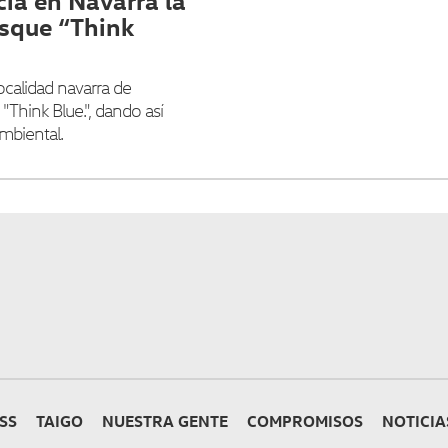
ia en Navarra la
osque “Think
ocalidad navarra de
"Think Blue.", dando así
mbiental.
SS
TAIGO
NUESTRA GENTE
COMPROMISOS
NOTICIA