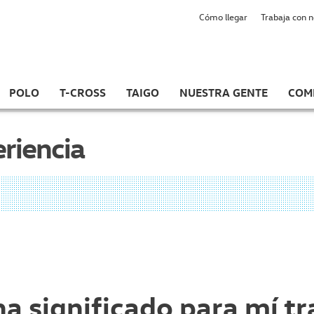
Cómo llegar
Trabaja con 
POLO
T-CROSS
TAIGO
NUESTRA GENTE
COM
eriencia
 significado para mí tr