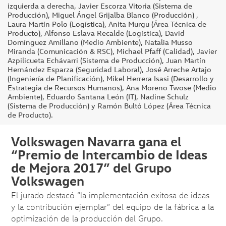
izquierda a derecha, Javier Escorza Vitoria (Sistema de
Producción), Miguel Ángel Grijalba Blanco (Producción) ,
Laura Martín Polo (Logística), Anita Murgu (Área Técnica de
Producto), Alfonso Eslava Recalde (Logística), David
Domínguez Amillano (Medio Ambiente), Natalia Musso
Miranda (Comunicación & RSC), Michael Pfaff (Calidad), Javier
Azpilicueta Echávarri (Sistema de Producción), Juan Martín
Hernández Esparza (Seguridad Laboral), José Arreche Artajo
(Ingeniería de Planificación), Mikel Herrera Isasi (Desarrollo y
Estrategia de Recursos Humanos), Ana Moreno Twose (Medio
Ambiente), Eduardo Santana León (IT), Nadine Schulz
(Sistema de Producción) y Ramón Bultó López (Área Técnica
de Producto).
Volkswagen Navarra gana el
“Premio de Intercambio de Ideas
de Mejora 2017” del Grupo
Volkswagen
El jurado destacó “la implementación exitosa de ideas
y la contribución ejemplar” del equipo de la fábrica a la
optimización de la producción del Grupo.