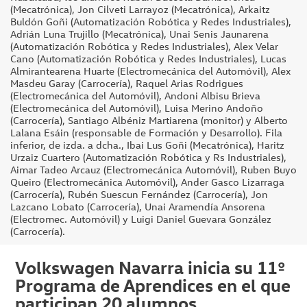
(Mecatrónica), Jon Cilveti Larrayoz (Mecatrónica), Arkaitz
Buldón Goñi (Automatización Robótica y Redes Industriales),
Adrián Luna Trujillo (Mecatrónica), Unai Senis Jaunarena
(Automatización Robótica y Redes Industriales), Alex Velar
Cano (Automatización Robótica y Redes Industriales), Lucas
Almirantearena Huarte (Electromecánica del Automóvil), Alex
Masdeu Garay (Carrocería), Raquel Arias Rodrigues
(Electromecánica del Automóvil), Andoni Albisu Brieva
(Electromecánica del Automóvil), Luisa Merino Andoño
(Carrocería), Santiago Albéniz Martiarena (monitor) y Alberto
Lalana Esáin (responsable de Formación y Desarrollo). Fila
inferior, de izda. a dcha., Ibai Lus Goñi (Mecatrónica), Haritz
Urzaiz Cuartero (Automatización Robótica y Rs Industriales),
Aimar Tadeo Arcauz (Electromecánica Automóvil), Ruben Buyo
Queiro (Electromecánica Automóvil), Ander Gasco Lizarraga
(Carrocería), Rubén Suescun Fernández (Carrocería), Jon
Lazcano Lobato (Carrocería), Unai Aramendía Ansorena
(Electromec. Automóvil) y Luigi Daniel Guevara González
(Carrocería).
Volkswagen Navarra inicia su 11º
Programa de Aprendices en el que
participan 20 alumnos