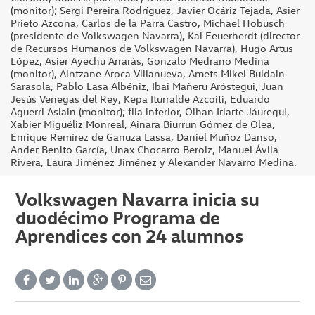
(monitor); Sergi Pereira Rodríguez, Javier Ocáriz Tejada, Asier
Prieto Azcona, Carlos de la Parra Castro, Michael Hobusch
(presidente de Volkswagen Navarra), Kai Feuerherdt (director
de Recursos Humanos de Volkswagen Navarra), Hugo Artus
López, Asier Ayechu Arrarás, Gonzalo Medrano Medina
(monitor), Aintzane Aroca Villanueva, Amets Mikel Buldain
Sarasola, Pablo Lasa Albéniz, Ibai Mañeru Aróstegui, Juan
Jesús Venegas del Rey, Kepa Iturralde Azcoiti, Eduardo
Aguerri Asiain (monitor); fila inferior, Oihan Iriarte Jáuregui,
Xabier Miguéliz Monreal, Ainara Biurrun Gómez de Olea,
Enrique Remírez de Ganuza Lassa, Daniel Muñoz Danso,
Ander Benito García, Unax Chocarro Beroiz, Manuel Ávila
Rivera, Laura Jiménez Jiménez y Alexander Navarro Medina.
Volkswagen Navarra inicia su
duodécimo Programa de
Aprendices con 24 alumnos