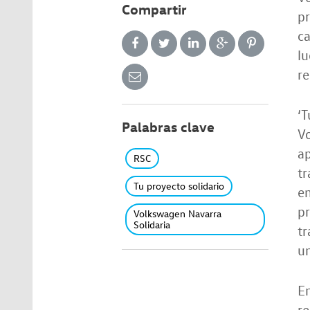
Compartir
pr
ca
lu
re
‘T
Palabras clave
V
ap
RSC
tr
Tu proyecto solidario
em
pr
Volkswagen Navarra
Solidaria
tr
un
En
re