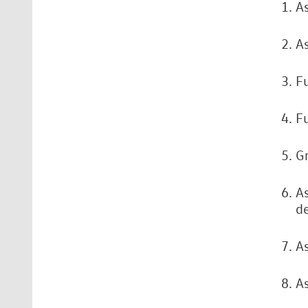
As
As
Fu
F
G
As
de
As
As