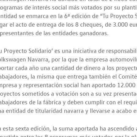
ogramas de interés social más votados por su planti
ntidad se enmarca en la 6ª edición de “Tu Proyecto 
gar el acto de entrega de los 8 cheques, de 3.000 eu
presentantes de las entidades ganadoras.
u Proyecto Solidario’ es una iniciativa de responsabi
olkswagen Navarra, por la que la empresa automovil
ortar cada año una cantidad de dinero a los proyec
abajadores, la misma que entrega también el Comité
presa y representación social han aportado 12.000
oyectos sometidos a votación son a su vez presenta
abajadores de la fábrica y deben cumplir con el requ
a entidad de titularidad navarra y llevarse a acabo 
 esta sexta edición, la suma aportada ha ascendido 
partido entre los 8 programas más votados por la pla