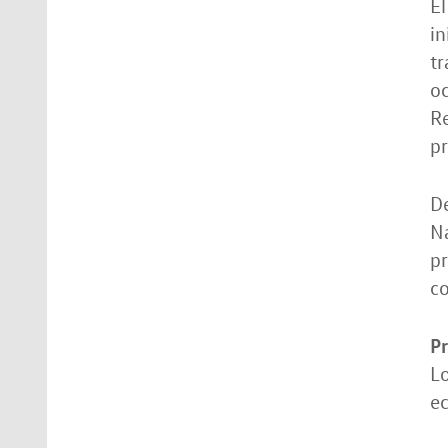
El
in
tr
oc
R
pr
De
Na
pr
co
P
Lo
ec