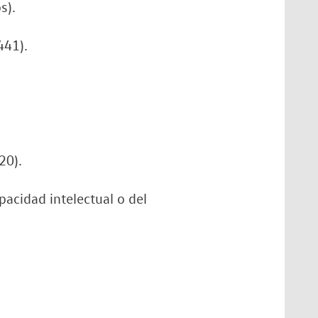
s).
441).
20).
acidad intelectual o del