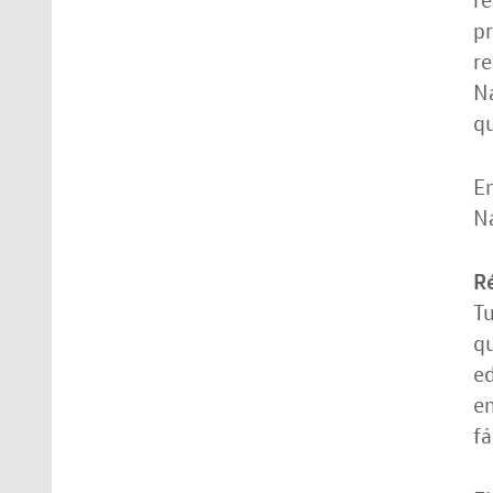
pr
re
Na
qu
En
N
Ré
Tu
qu
ed
em
fá