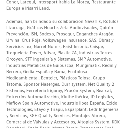
Conor, Larequi, Intersport Irabia La Morea, Restaurante
Europa e Irisarri Land.
Además, han brindado su colaboración Navarlik, Rótulos
Lizarraga, Gráficas Huarte, Zeta Audiovisuales, Quirón
Prevención, ISN, Sodexo, Prosegur, Enganches Aragón,
Urvina, Cruz Roja, Volkswagen Insurance, SAS, Obras y
Servicios Tex, Narref Nomis, Faist Insonic, Caispe,
Troquelería Dover, Ativar, Plastic 7A, Industrias Torres
Orcoyen, STT Ingeniería y Sistemas, SMP Automotive,
Industrias Metálicas de Guipúzcoa, Mungimatik, Redín y
Berrera, Gedia España y Bama, Ecotolosa
Medioambiental, Benteler, Plásticos Tolosa, Grupo
Tatoma, Sponsor Naserges, Durr system, Net Quality 2
Sistemas, Ferretería Irigaray, Procón System, Bearcat,
Entrerríos Automatización, Kluthe Ibérica, ID Logistics,
Maflow Spain Automotive, Industrie Ilpea España, Exide
Technologies, Etayo y Tirapu, Esparplant, Ledr Ingenieria
y Servicios, SGE Quality Services, Montajes Abrera,
Comercial de Válvulas y Accesorios, Altoplas System, KDK
Dongkook Spain Borja, Matas Ramis, Transportes Sesé,