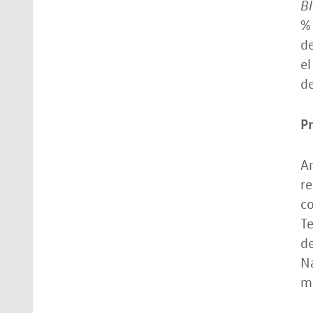
Bl
% 
de
el
de
Pr
A
re
co
Te
de
Na
me