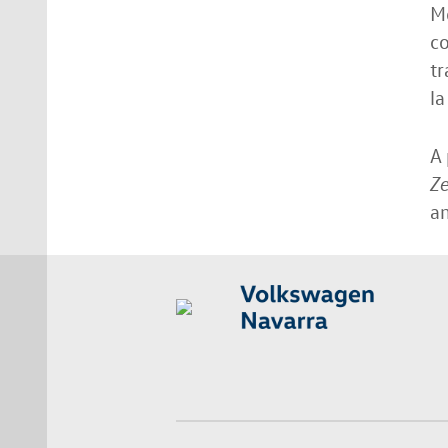
Mo
co
tr
la
A 
Ze
a