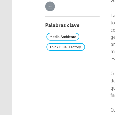
2
L
to
Palabras clave
co
ge
Medio Ambiente
pr
Think Blue. Factory.
ma
es
Co
de
q
fa
C