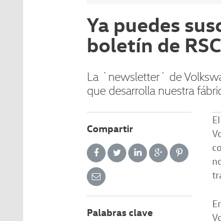
Ya puedes sus
boletín de RS
La `newsletter´ de Volkswag
que desarrolla nuestra fábri
El
Compartir
V
c
no
tr
E
Palabras clave
V