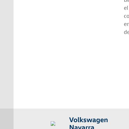
el
co
en
de