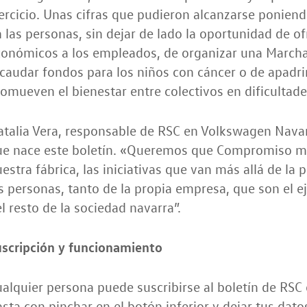
ercicio. Unas cifras que pudieron alcanzarse poniend
 las personas, sin dejar de lado la oportunidad de of
onómicos a los empleados, de organizar una Marcha C
caudar fondos para los niños con cáncer o de apadr
omueven el bienestar entre colectivos en dificultade
talia Vera, responsable de RSC en Volkswagen Navar
ue nace este boletín. «Queremos que Compromiso mu
estra fábrica, las iniciativas que van más allá de la 
s personas, tanto de la propia empresa, que son el e
l resto de la sociedad navarra”.
uscripción y funcionamiento
alquier persona puede suscribirse al boletín de RS
sta con pinchar en el botón inferior y dejar tus dat