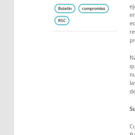
ej
Boletín
compromiso
en
RSC
ec
re
pr
Na
q
nu
la
de
S
Cu
Ba