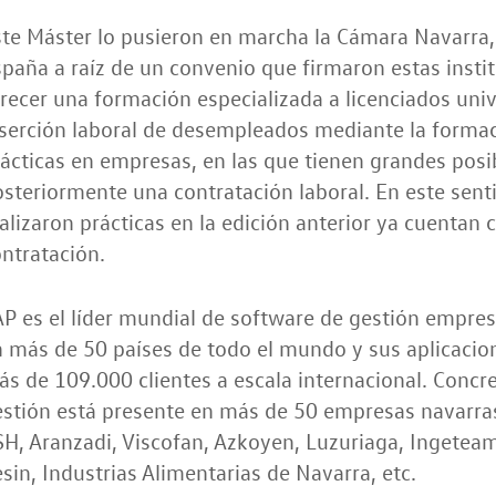
ste Máster lo pusieron en marcha la Cámara Navarra
paña a raíz de un convenio que firmaron estas instit
recer una formación especializada a licenciados univer
serción laboral de desempleados mediante la formaci
ácticas en empresas, en las que tienen grandes posi
steriormente una contratación laboral. En este sent
alizaron prácticas en la edición anterior ya cuenta
ntratación.
P es el líder mundial de software de gestión empresa
 más de 50 países de todo el mundo y sus aplicacion
s de 109.000 clientes a escala internacional. Concr
stión está presente en más de 50 empresas navarras
H, Aranzadi, Viscofan, Azkoyen, Luzuriaga, Ingeteam,
sin, Industrias Alimentarias de Navarra, etc.