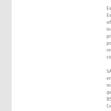
E
Es
of
in
pr
po
re
co
SA
en
má
ge
BS
Ce