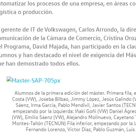
tomatizar los procesos de una empresa, en áreas co
gística o producción.
 gerente de IT de Volkswagen, Carlos Arrondo, la dir
municación de la Cámara de Comercio, Cristina Oroz
l Programa, David Majada, han participado en la cla
umnos y han destacado el nivel de exigencia del Más
ue han demostrado todos ellos.
Alumnos de la primera edición del máster. Primera fila,
Costa (VW), Joseba Bilbao, Jimmy López, Jesús Galindo (VW
Sáenz, Irma García, Pablo Mendivil, Javier Santos (TECNU
empezando por la izquierda: Iñaki Goñi (VW) Daniel Ágre
(VW), Emilio Sáenz (VW), Alejandro Molinuevo, Cayetano T
Montes-Tallón (TECNUN) Fila inferior, empezando por la i
Fernando Lorenzo, Victor Díaz, Pablo Guzmán, Luis 