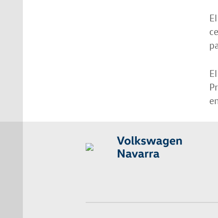
El
ce
p
El
Pr
em