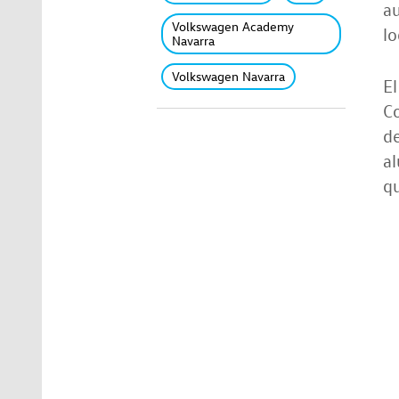
au
Volkswagen Academy
lo
Navarra
Volkswagen Navarra
El
Co
de
al
q