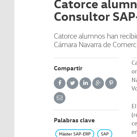
Catorce alumn
Consultor SA
Catorce alumnos han recibi
Cámara Navarra de Comercio,
C
Compartir
or
Na
V
El
(r
Palabras clave
ce
em
Máster SAP-ERP
SAP