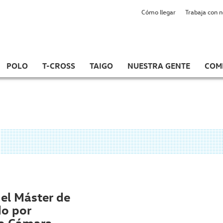
Cómo llegar
Trabaja con 
POLO
T-CROSS
TAIGO
NUESTRA GENTE
COM
el Máster de
do por
la Cámara