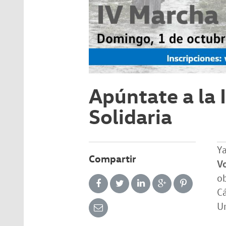
Apúntate a la 
Solidaria
Ya
Compartir
V
ob
Cá
Un