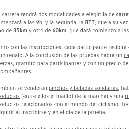
carre
 carrera tendrá dos modalidades a elegir: la de
BTT
menzará a las 9h, y la segunda, la
, que a su vez
35km
60km
no de
y otro de
, que dará comienzo a las
nto con las inscripciones, cada participante recibirá 
un regalo. A la conclusión de las pruebas habrá un
ca
erzas, gratuito para participantes y con un precio de
compañantes.
ambién se venderán
pinchos y bebidas solidarias
, ha
roductos
(entre ellos el maillot de la marcha) y una
r
oductos relacionados con el mundo del ciclismo. Tod
quirir al inscribirse y en el día de la prueba.
r otro lado, puedes hacer una donación y colaborar