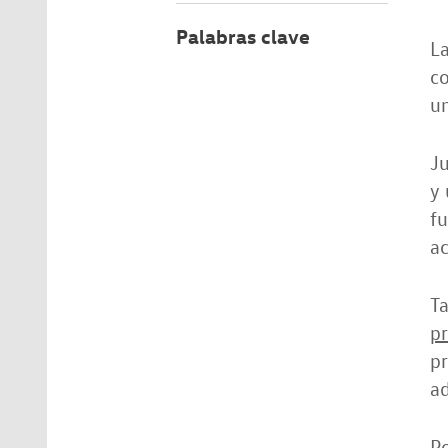
Palabras clave
La
co
u
Ju
y 
fu
a
T
p
pr
ad
Po