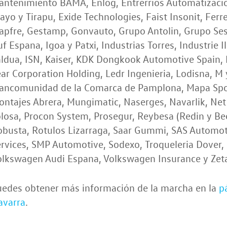
ntenimiento BAMA, Enlog, Entrerrios Automatizacion
ayo y Tirapu, Exide Technologies, Faist Insonit, Ferr
apfre, Gestamp, Gonvauto, Grupo Antolin, Grupo Ses
f Espana, Igoa y Patxi, Industrias Torres, Industrie I
ldua, ISN, Kaiser, KDK Dongkook Automotive Spain, K
ar Corporation Holding, Ledr Ingenieria, Lodisna, M
ancomunidad de la Comarca de Pamplona, Mapa Spo
ntajes Abrera, Mungimatic, Naserges, Navarlik, Net 
losa, Procon System, Prosegur, Reybesa (Redin y Be
busta, Rotulos Lizarraga, Saar Gummi, SAS Automoti
rvices, SMP Automotive, Sodexo, Troqueleria Dover, 
olkswagen Audi Espana, Volkswagen Insurance y Zeta
uedes obtener más información de la marcha en la
p
avarra
.