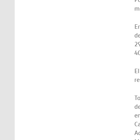
mi
En
de
29
4
El
re
To
d
en
Ca
Ac