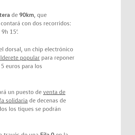
tera
90km
de
, que
 contará con dos recorridos:
 9h 15’.
el dorsal, un chip electrónico
lderete popular
para reponer
 5 euros para los
brá un puesto de
venta de
ifa solidaria
de decenas de
os los tiques se podrán
Fila 0
 a través de una
en la