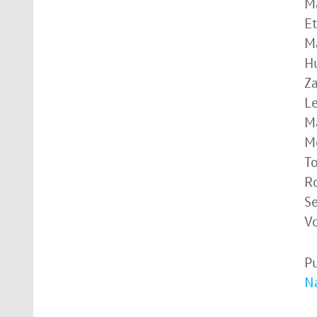
Ma
Et
M
Hu
Za
Le
M
Mo
To
Ro
Se
V
P
N