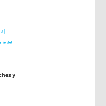
 5
rie del
ches y