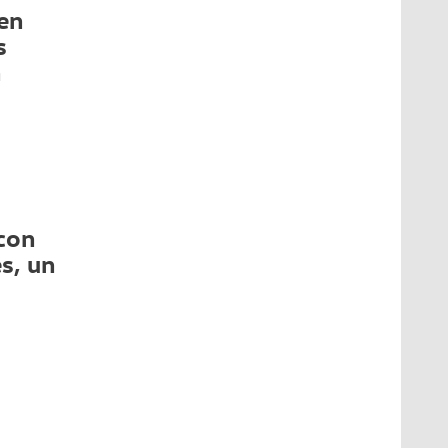
en
s
n
con
s, un