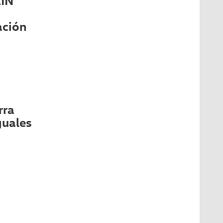
AIN
ación
rra
guales