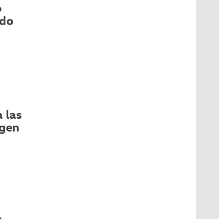
o
odo
 las
agen