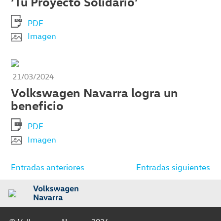
‘Tu Proyecto Solidario’
PDF
Imagen
21/03/2024
Volkswagen Navarra logra un
beneficio
PDF
Imagen
Navegación
Entradas anteriores
Entradas siguientes
de
entradas