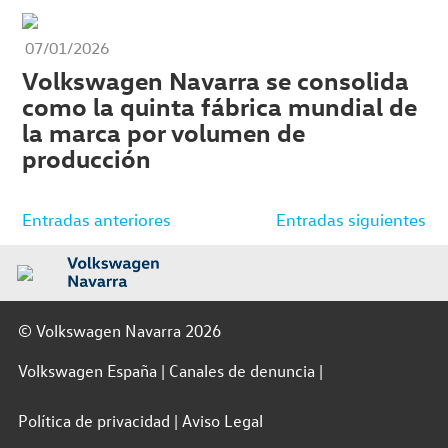
07/01/2026
Volkswagen Navarra se consolida
como la quinta fábrica mundial de
la marca por volumen de
producción
Navegación
Entradas anteriores
Entradas siguientes
de
entradas
© Volkswagen Navarra 2026
Volkswagen España
Canales de denuncia
Política de privacidad
Aviso Legal