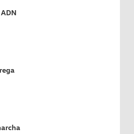
l ADN
rega
marcha