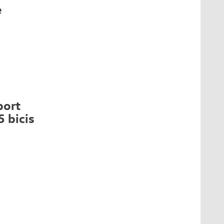
e
port
 bicis