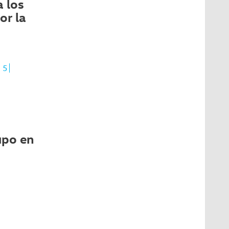
 los
or la
 5
upo en