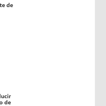
te de
ucir
o de