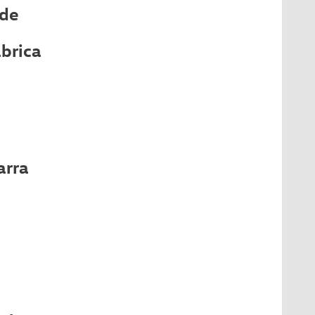
 de
ábrica
arra