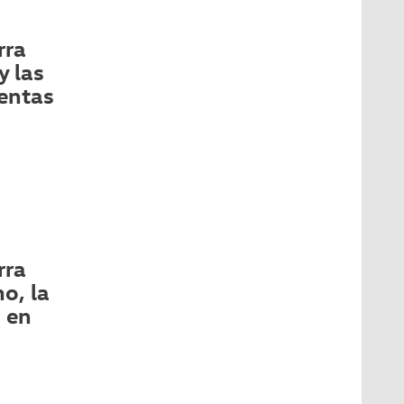
rra
y las
entas
rra
o, la
 en