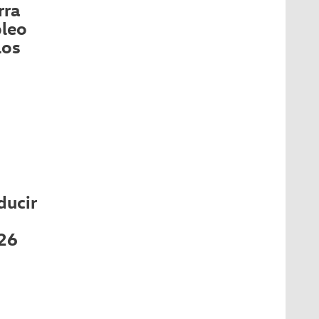
rra
pleo
los
ducir
026