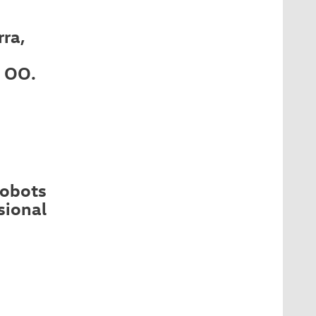
ra,
. OO.
robots
sional