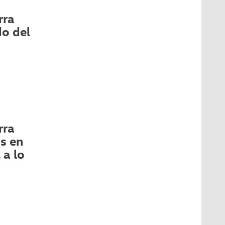
rra
o del
rra
s en
 a lo