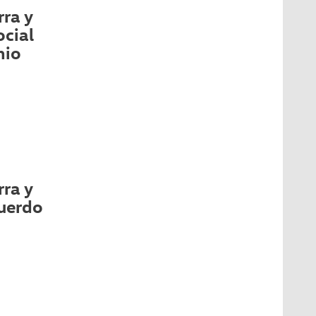
ra y
ocial
nio
ra y
cuerdo