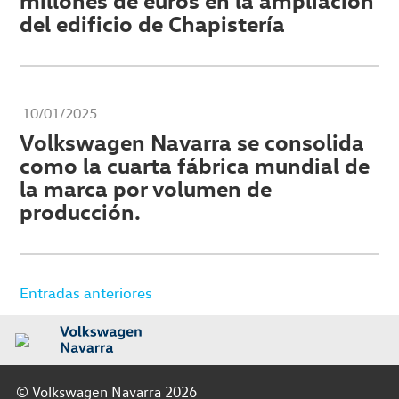
millones de euros en la ampliación
del edificio de Chapistería
10/01/2025
Volkswagen Navarra se consolida
como la cuarta fábrica mundial de
la marca por volumen de
producción.
Navegación
Entradas anteriores
de
entradas
© Volkswagen Navarra 2026