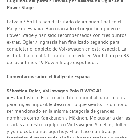
La guinda del pastel: Latvala por delante de Ogier en el
Power Stage
Latvala / Anttila han disfrutado de un buen final en el
Rallye de España. Han marcado el mejor tiempo en el
Power Stage y han sido recompensados con tres puntos
extras. Ogier / Ingrassia han finalizado segundo para
completar el doblete de Volkswagen en esta especial. La
victoria ha ido al fabricante con sede en Wolfsburg en 38
de los últimos 49 Power Stage disputados.
Comentarios sobre el Rallye de España
Sébastien Ogier, Volkswagen Polo R WRC #1
«¡Es fantástico! Es el cuarto título mundial para Julien y
para mí, es imposible describir lo que siento. Es un honor
ser mencionado en la misma categoría de grandes
nombres como Kankkunen y Mäkinen. Me gustaría dar las
gracias a nuestro equipo en Volkswagen. Sin ellos, Julien
y yo no estaríamos aquí hoy. Ellos hacen un trabajo
fantástico durante todo el año y hemos tenido un coche