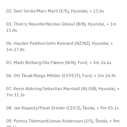
02. Dani Sordo/Marc Martí (E/E), Hyundai, + 15.6s
03. Thierry Neuville/Nicolas Gilsoul (B/B), Hyundai, + 1m
15.0s
04. Hayden Paddon/John Kennard (NZ/NZ), Hyundai, +
1m 27.8s
05. Mads Østberg/Ola Fløene (N/N), Ford, + 3m 24.4s
06. Ott Tänak/Raigo Mõlder (EST/EST), Ford, + 5m 24.9s
07. Kevin Abbring/Sebastian Marshall (NL/GB), Hyundai, +
7m 31.3s
08. Jan Kopecký/Pavel Dresler (CZ/CZ), Škoda, + 9m 05.1s
09. Pontus Tidemand/Jonas Andersson (S/S), Škoda, + 9m
20.4s