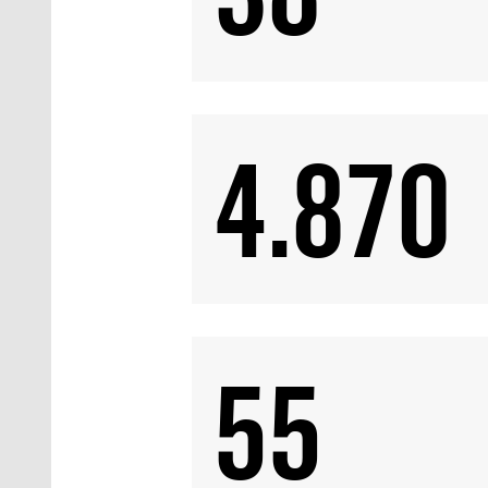
4.870
55