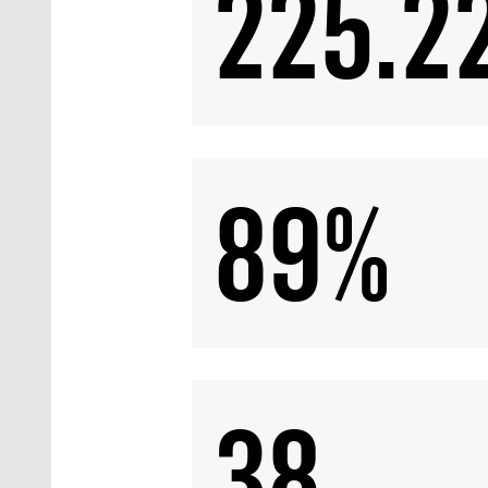
225.2
89%
38