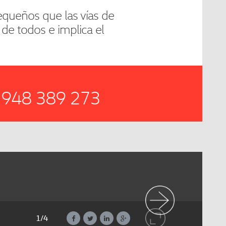
equeños que las vías de
de todos e implica el
al 948 389 273
1/4