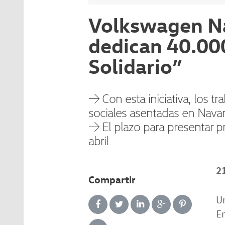
Volkswagen Na
dedican 40.000
Solidario”
→ Con esta iniciativa, los t
sociales asentadas en Nava
→ El plazo para presentar p
abril
2
Compartir
Un
Em