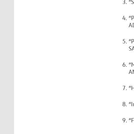
“
“P
A
“P
S
“M
A
“H
“I
“F