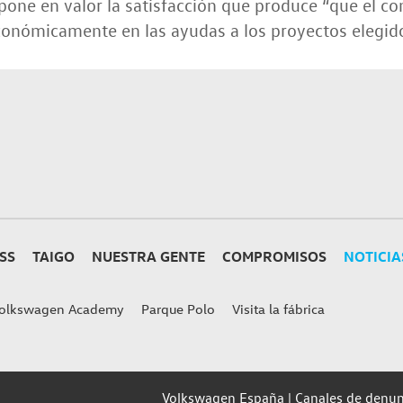
pone en valor la satisfacción que produce “que el c
onómicamente en las ayudas a los proyectos elegido
SS
TAIGO
NUESTRA GENTE
COMPROMISOS
NOTICIA
olkswagen Academy
Parque Polo
Visita la fábrica
Volkswagen España
Canales de denun