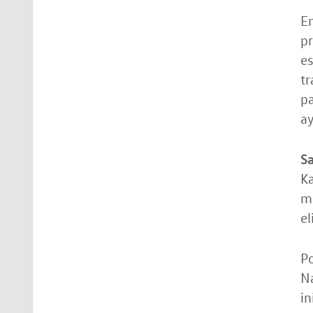
En
pr
es
tr
pa
ay
Sa
K
mo
el
Po
Na
in