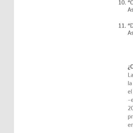
“O
A
“D
As
¿
La
l
el
–e
20
pr
em