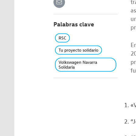
tr
as
un
Palabras clave
pr
RSC
En
Tu proyecto solidario
20
pr
Volkswagen Navarra
Solidaria
fu
«V
“J