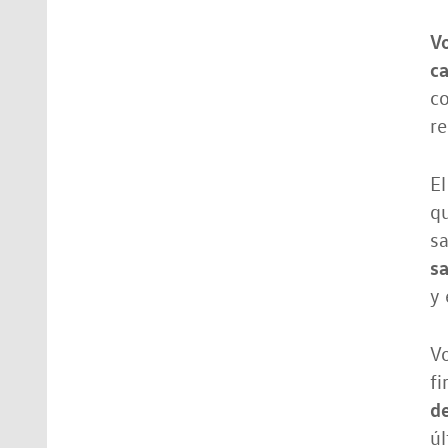
V
c
co
r
El
qu
sa
sa
y 
V
f
de
úl