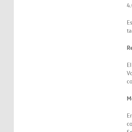
4.
Es
ta
Re
El
Vo
co
Me
En
co
So