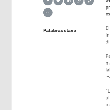
pr
es
El
Palabras clave
in
di
Pa
mo
la
es
“
úl
ma