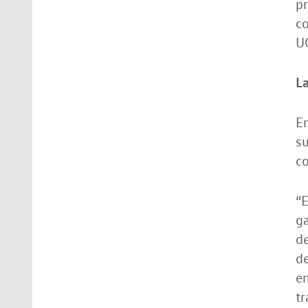
pr
co
U
L
En
su
co
“
g
de
d
en
tr