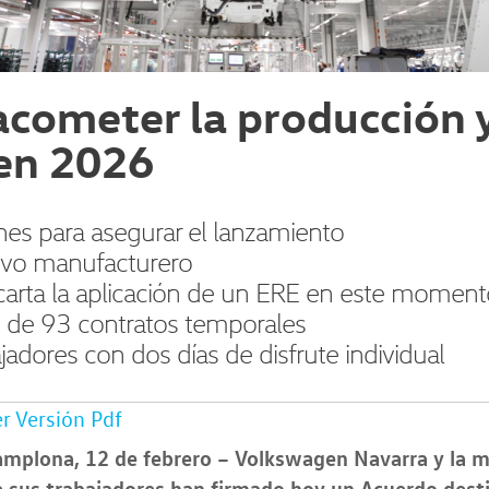
cometer la producción y
en 2026
nes para asegurar el lanzamiento
elevo manufacturero
carta la aplicación de un ERE en este momento
s de 93 contratos temporales
adores con dos días de disfrute individual
r Versión Pdf
amplona, 12 de febrero –
Volkswagen Navarra y la m
e sus trabajadores han firmado hoy un Acuerdo dest