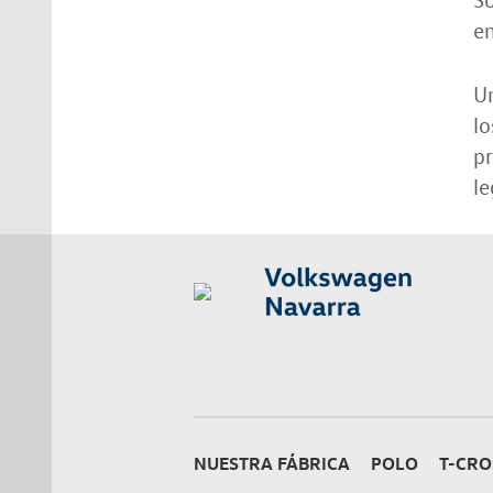
e
Un
lo
pr
le
NUESTRA FÁBRICA
POLO
T-CRO