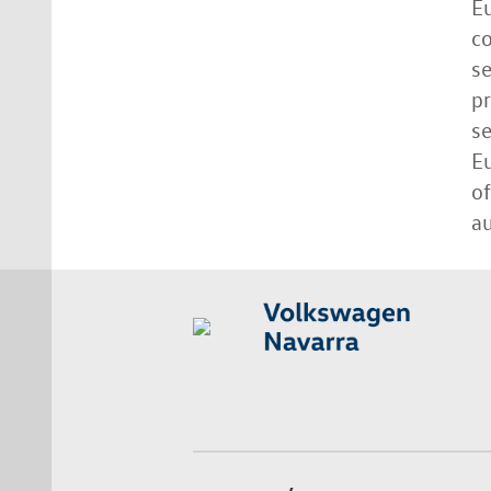
E
co
se
pr
se
Eu
of
au