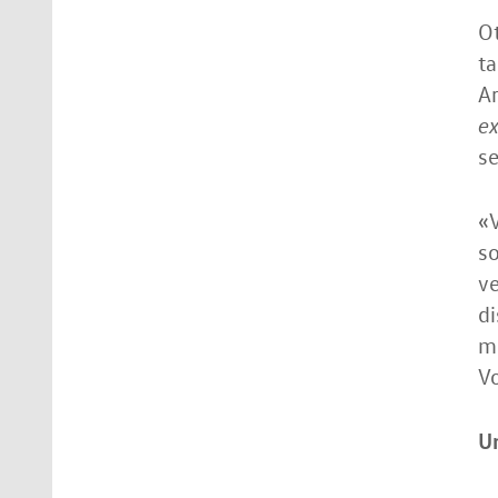
Ot
t
Ar
ex
s
«
so
v
di
mi
V
Un