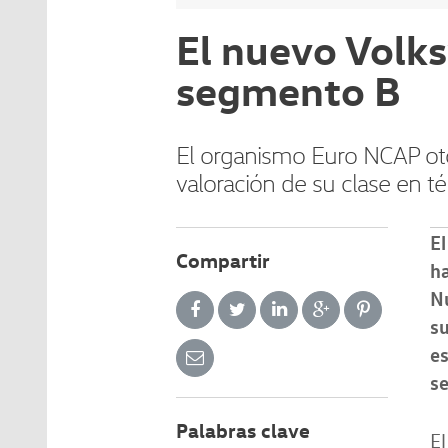
El nuevo Volk
segmento B
El organismo Euro NCAP otor
valoración de su clase en t
El
Compartir
h
N
su
es
se
Palabras clave
El