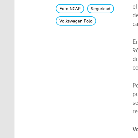
e
Euro NCAP
Seguridad
de
Volkswagen Polo
ca
En
96
di
co
Po
pu
se
re
V