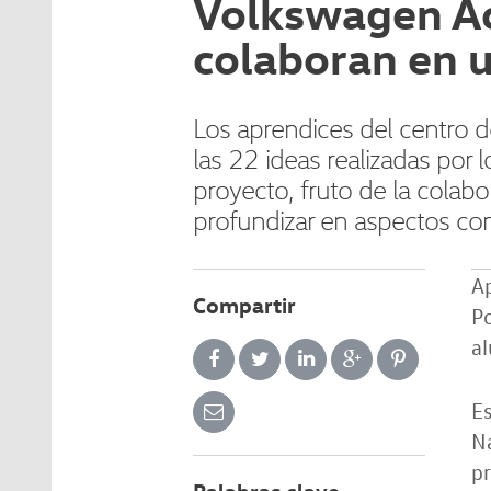
Volkswagen Ac
colaboran en u
Los aprendices del centro d
las 22 ideas realizadas por
proyecto, fruto de la colab
profundizar en aspectos como
A
Compartir
Po
al
Es
N
pr
Palabras clave