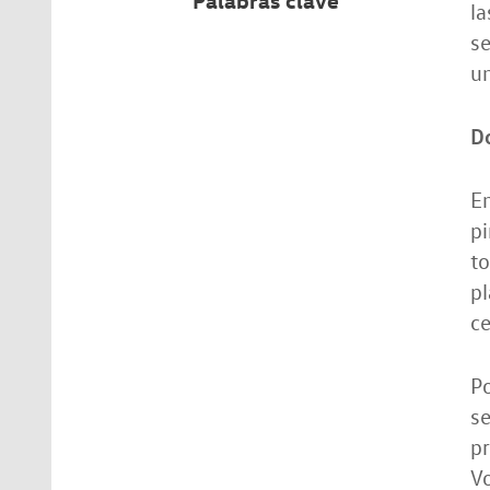
la
se
un
D
En
pi
to
pl
ce
P
se
pr
V