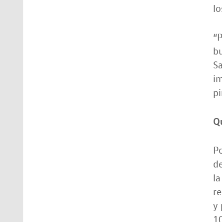
lo
“P
bu
Sa
im
pi
Q
P
d
la
re
y 
10