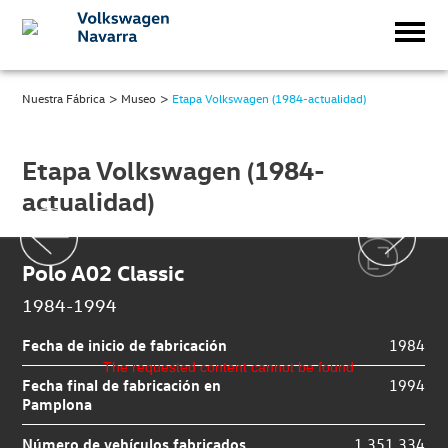
>
>
Nuestra Fábrica
Museo
Etapa Volkswagen (1984-actualidad)
Etapa Volkswagen (1984-
actualidad)
Polo A02 Classic
1984-1994
Fecha de inicio de fabricación
1984
The requested content cannot be found
Fecha final de fabricación en
1994
Pamplona
Número de vehículos fabricados
1.351.334