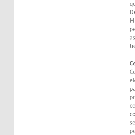
qu
De
Mo
pe
as
ti
C
Ce
el
pa
pr
co
co
se
pe