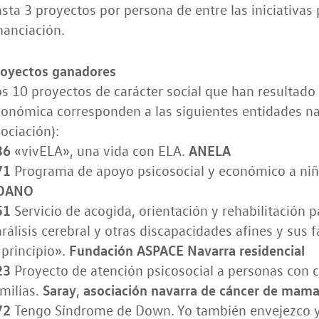
sta 3 proyectos por persona de entre las iniciativas
nanciación.
royectos ganadores
s 10 proyectos de carácter social que han resultado
onómica corresponden a las siguientes entidades na
ociación):
36
ANELA
«vivELA», una vida con ELA.
71
Programa de apoyo psicosocial y económico a niño
DANO
51
Servicio de acogida, orientación y rehabilitación p
rálisis cerebral y otras discapacidades afines y su
Fundación ASPACE Navarra residencial
 principio».
23
Proyecto de atención psicosocial a personas con 
Saray
asociación navarra de cáncer de mam
milias.
,
72
Tengo Síndrome de Down. Yo también envejezco y 