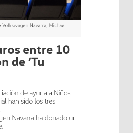
de Volkswagen Navarra, Michael
ros entre 10
n de ‘Tu
ociación de ayuda a Niños
l han sido los tres
a
agen Navarra ha donado un
a