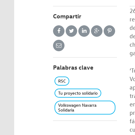
2
Compartir
re
de
de
ch
g
Palabras clave
‘T
V
RSC
ap
Tu proyecto solidario
tr
em
Volkswagen Navarra
Solidaria
pr
f
cu