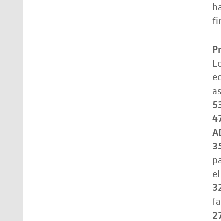
ha
fi
P
Lo
ec
as
5
4
A
3
pa
el
3
fa
2