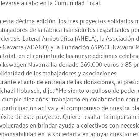
llevarse a cabo en la Comunidad Foral.
 esta décima edición, los tres proyectos solidarios
abajadores de la fábrica han sido los respaldados po
clerosis Lateral Amiotrófica (ANELA), la Asociación
e Navarra (ADANO) y la Fundación ASPACE Navarra Re
 total, en el conjunto de las nueve ediciones celebra
olkswagen Navarra ha donado 369.000 euros a 85 pro
lidaridad de los trabajadores y asociaciones
rante el acto de entrega de las donaciones, el pres
chael Hobusch, dijo: “Me siento orgulloso de poder o
 cumple diez años, trabajando en colaboración con
 participación activa y el compromiso de nuestra pl
 éxito de este proyecto. Quiero resaltar la importanc
volucradas en brindar ayuda a colectivos con neces
sponsabilidad en la sociedad y en apoyar cuestione