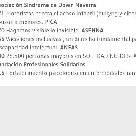
sociación Síndrome de Down Navarra
71
Motoristas contra el acoso infantil (bullyng y cibe
PICA
busos a menores.
70
ASENNA
Hagamos visible lo invisible.
55
Vacaciones inclusivas , un derecho fundamental p
ANFAS
scapacidad intelectual.
30
28.500 personas mayores en SOLEDAD NO DESEAD
ndación Profesionales Solidarios
15
Fortalecimiento psicológico en enfermedades rar