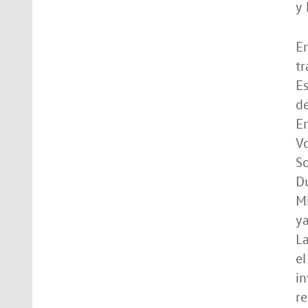
y 
En
tr
Es
d
En
V
So
Du
Mi
ya
La
el
in
re