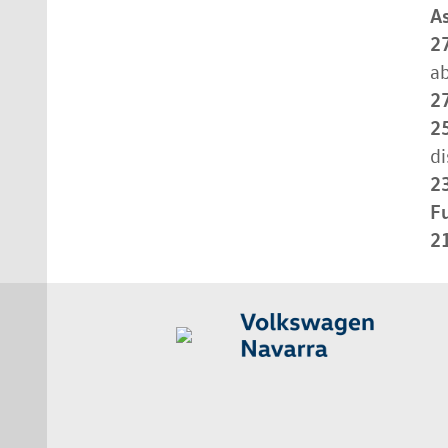
A
2
a
2
2
di
2
Fu
2