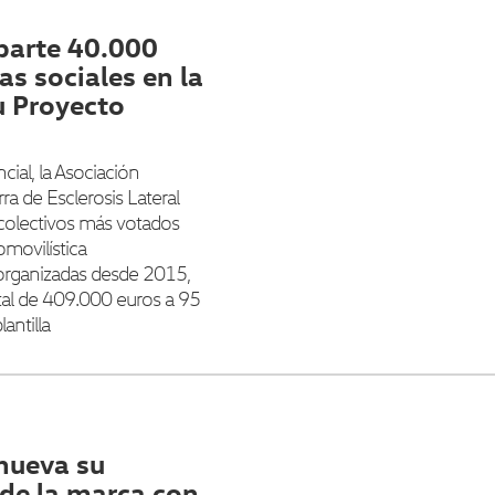
parte 40.000
s sociales en la
u Proyecto
ial, la Asociación
ra de Esclerosis Lateral
 colectivos más votados
omovilística
 organizadas desde 2015,
al de 409.000 euros a 95
antilla
nueva su
 de la marca con