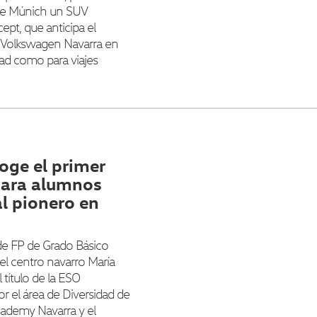
 de Múnich un SUV
pt, que anticipa el
n Volkswagen Navarra en
dad como para viajes
oge el primer
para alumnos
l pionero en
de FP de Grado Básico
del centro navarro María
título de la ESO
 el área de Diversidad de
ademy Navarra y el