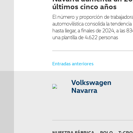
últimos cinco años
El número y proporción de trabajadoras
automovilística consolida la tendencia 
hasta llegar, a finales de 2024, a las 
una plantilla de 4.622 personas
Navegación
Entradas anteriores
de
entradas
NUESTRA FÁBRICA
POLO
T-CRO