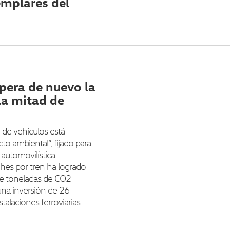
emplares del
pera de nuevo la
la mitad de
o de vehículos está
to ambiental”, fijado para
 automovilística
hes por tren ha logrado
de toneladas de CO2
na inversión de 26
talaciones ferroviarias