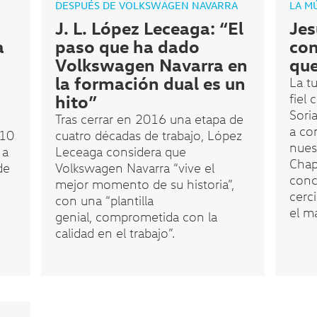
DESPUÉS DE VOLKSWAGEN NAVARRA
LA M
J. L. López Leceaga: “El
Jes
a
paso que ha dado
com
Volkswagen Navarra en
que
la formación dual es un
La t
hito”
fiel
Sori
Tras cerrar en 2016 una etapa de
a co
 10
cuatro décadas de trabajo, López
nues
 a
Leceaga considera que
Chapi
de
Volkswagen Navarra “vive el
conc
mejor momento de su historia”,
cerc
con una “plantilla
el m
genial, comprometida con la
calidad en el trabajo”.