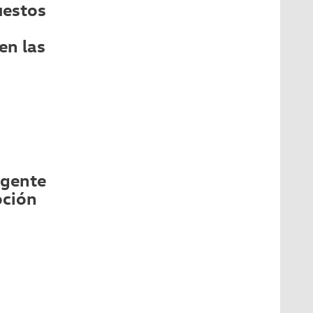
uestos
en las
igente
oción