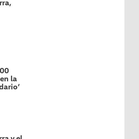
ra,
000
en la
dario’
ra y el