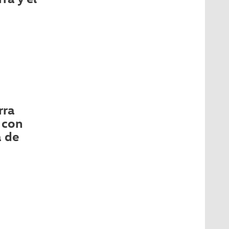
rra
 con
a de