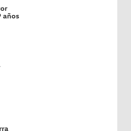
yor
9 años
1
rra