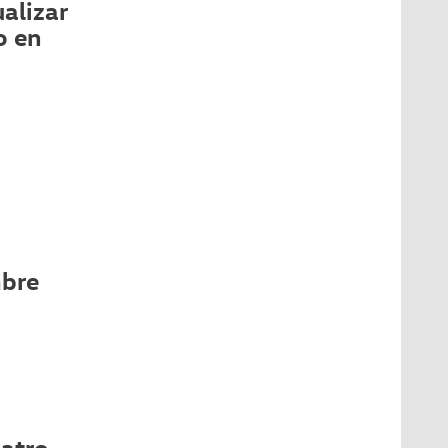
alizar
o en
mbre
atro