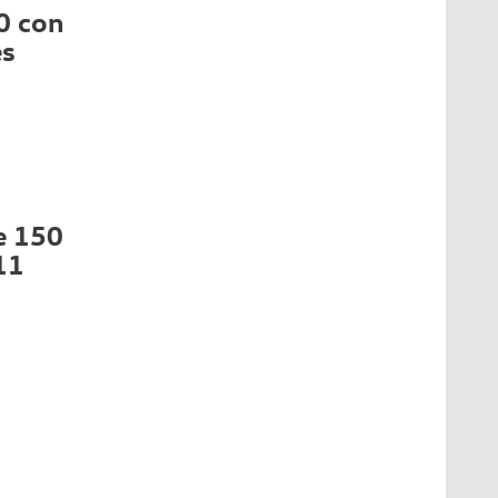
0 con
es
e 150
11