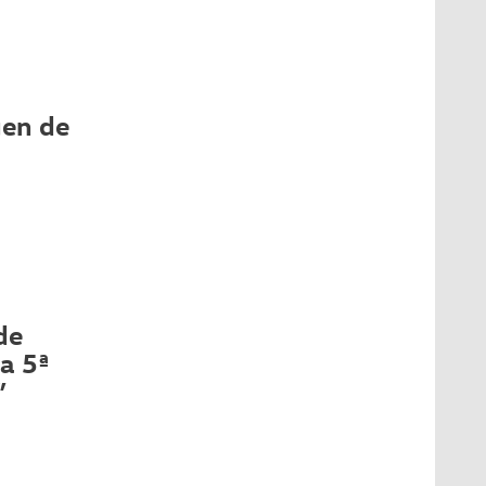
gen de
de
a 5ª
”