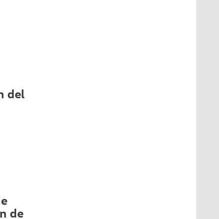
n del
de
n de