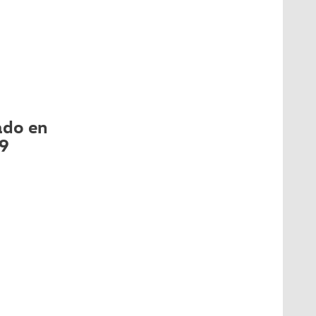
ado en
19
s