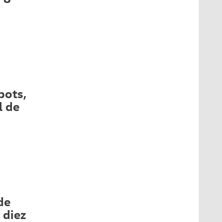
bots,
l de
de
 diez