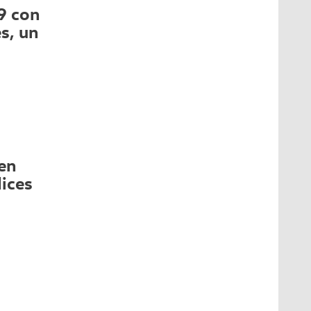
9 con
s, un
en
dices