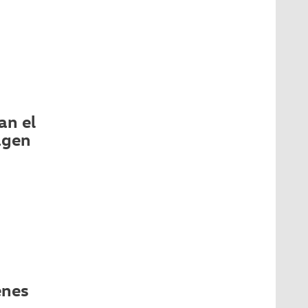
an el
agen
enes