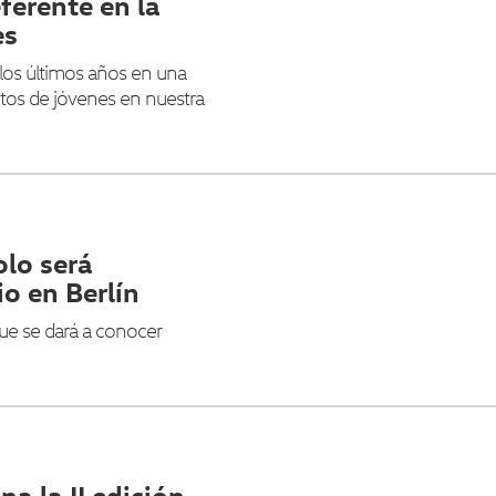
ferente en la
es
los últimos años en una
entos de jóvenes en nuestra
lo será
io en Berlín
que se dará a conocer
a la II edición