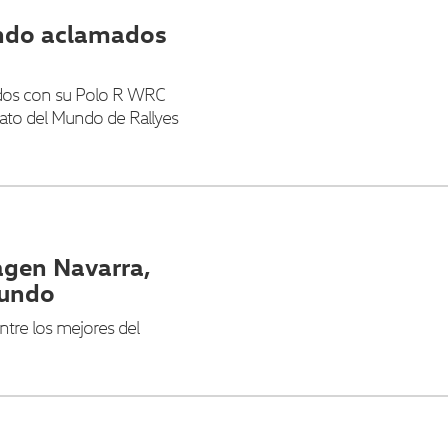
ndo aclamados
pidos con su Polo R WRC
to del Mundo de Rallyes
agen Navarra,
mundo
tre los mejores del