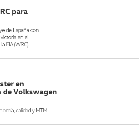
WRC para
lye de España con
ictoria en el
la FIA (WRC).
ster en
n de Volkswagen
nomía, calidad y MTM