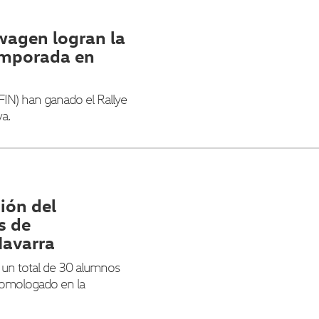
swagen logran la
temporada en
/ FIN) han ganado el Rallye
a.
ión del
s de
avarra
 un total de 30 alumnos
homologado en la