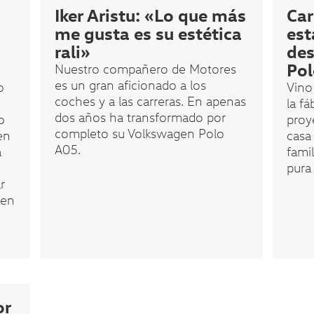
Iker Aristu: «Lo que más
Car
me gusta es su estética
est
rali»
des
Pol
Nuestro compañero de Motores
es un gran aficionado a los
o
Vino
coches y a las carreras. En apenas
la f
dos años ha transformado por
o
proy
completo su Volkswagen Polo
en
casa
A05.
a
famil
pura
r
gen
or