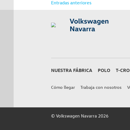
Navegación
Entradas anteriores
de
entradas
NUESTRA FÁBRICA
POLO
T-CRO
Cómo llegar
Trabaja con nosotros
V
© Volkswagen Navarra 2026