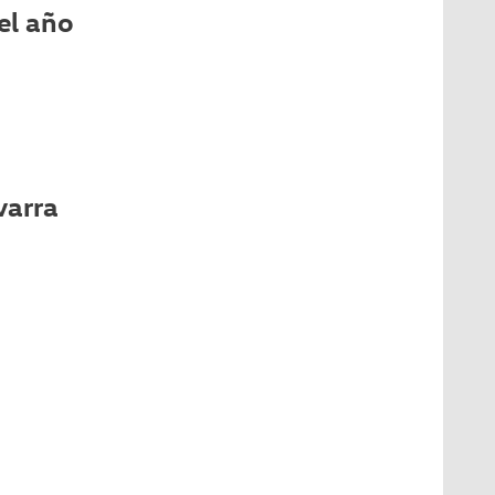
el año
varra