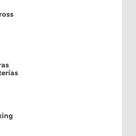
ross
ras
terías
king