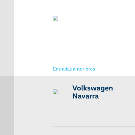
Navegación
Entradas anteriores
de
entradas