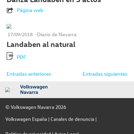
Página web
· Diario de Navarra
17/09/2018
Landaben al natural
PDF
Navegación
Entradas anteriores
Entradas siguientes
de
entradas
© Volkswagen Navarra 2026
Volkswagen España
Canales de denuncia
Política de privacidad
Aviso Legal