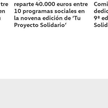
tre
reparte 40.000 euros entre
Comi
en
10 programas sociales en
dedic
u
la novena edición de ‘Tu
9ª ed
Proyecto Solidario’
Solid