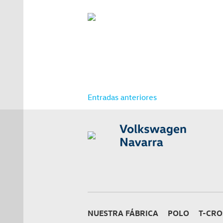
Navegación
Entradas anteriores
de
entradas
NUESTRA FÁBRICA
POLO
T-CRO