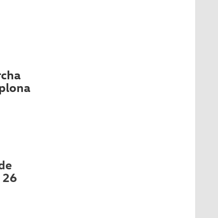
rcha
mplona
de
 26