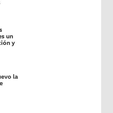
s
s
es un
ión y
evo la
e