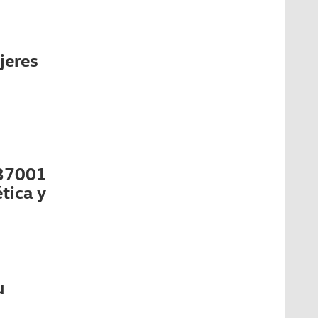
jeres
 37001
tica y
u