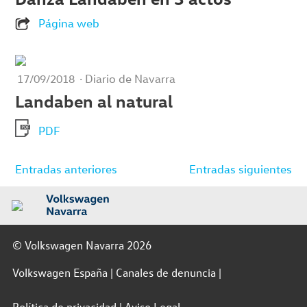
Página web
· Diario de Navarra
17/09/2018
Landaben al natural
PDF
Navegación
Entradas anteriores
Entradas siguientes
de
entradas
© Volkswagen Navarra 2026
Volkswagen España
Canales de denuncia
Política de privacidad
Aviso Legal